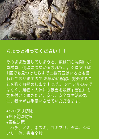
ちょっと待ってください！！
そのまま放置してしまうと、家は知らぬ間にボ
ロボロ、倒壊につながる恐れも…。シロアリは
1匹でも見つけたらすでに数万匹はいるとも言
われておりますので お早めに確認、対処するこ
とを強くお勧めします！ また、シロアリのみで
はなく、建物・人体にも被害を及ぼす害虫にも
気を付けて頂きたい。安心、安全な生活の為
に、我々がお手伝いさせていただきます。
●シロアリ防除
●床下防湿対策
●害虫対策
ハチ、ノミ、ネズミ、ゴキブリ、ダニ、シロ
アリ 他、害虫全般