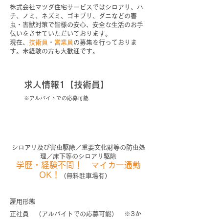
株式会社マツダ住宅サービスではシロアリ、ハ
チ、ノミ、ネズミ、ゴキブリ、ダニなどの害
虫・害獣対策で皆様の安心、安全な生活のお手
伝いをさせていただいております。
現在、
技術員
・
営業員
の募集を行っておりま
す。未経験の方も大歓迎です。
求人情報1【技術員】
※アルバイトでの応募可能
害虫駆除の技術員
シロアリ及び害虫駆除／重要文化財等の防虫処
理／床下等のシロアリ駆除
学歴・経験不問！ マイカー通勤
OK！
（無料駐車場有）
雇用形態
正社員 （アルバイトでの応募可能） ※3か