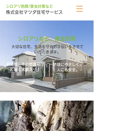
​シロアリ防除/害虫対策など
株式会社マツダ住宅サービス
お気軽にご連絡ください。
088-843-
シロアリなど、害虫対策
3549
大切な住宅、生活を守るお手伝いをさせて
いただきます。
高知城・その他諸官庁
地球にやさしく、
に施工実績あり！
人にも安全。