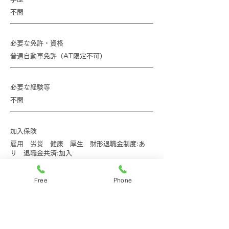
不問
必要な免許・資格
普通自動車免許（AT限定不可）
必要な経験等
不問
加入保険
雇用 労災 健康 厚生 財形退職金制度:あ
り 退職金共済:加入
Free
Phone
定年
あり 一律 60歳
再雇用